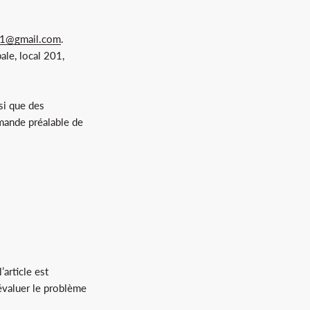
11@gmail.com
.
ale, local 201,
si que des
emande préalable de
article est
évaluer le problème