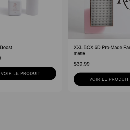
 Boost
XXL BOX 6D Pro-Made Fan
matte
9
$39.99
VOIR LE PRODUIT
VOIR LE PRODUIT
ou d’améliorer vos compétences dans ce domaine en pleine croissanc
vous!
Réservez votre place maintenant!