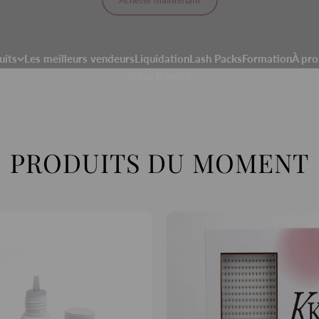
Acheter maintenant
uits
Les meilleurs vendeurs
Liquidation
Lash Packs
Formation
À pro
Nous joindre
PRODUITS DU MOMENT