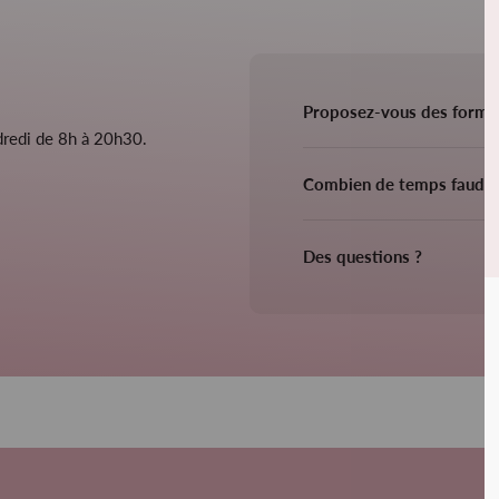
Proposez-vous des format
ndredi de 8h à 20h30.
Combien de temps faudra
Des questions ?