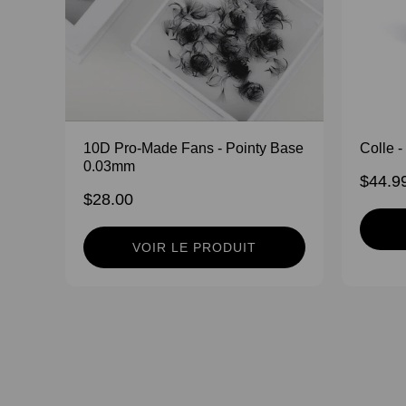
10D Pro-Made Fans - Pointy Base
Colle -
0.03mm
$44.9
$28.00
VOIR LE PRODUIT
Vous rêvez de devenir technicienne en extensions de cils 