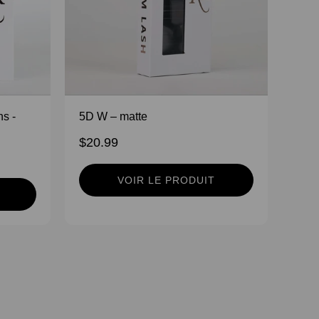
s -
5D W – matte
$20.99
VOIR LE PRODUIT
e? Notre
formation complète et personnalisée
est faite pour