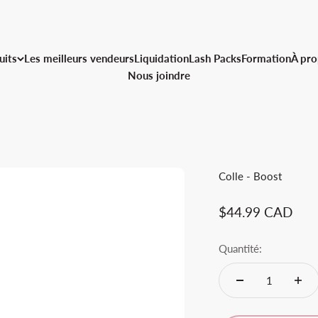
uits
Les meilleurs vendeurs
Liquidation
Lash Packs
Formation
À pro
Nous joindre
Colle - Boost
Prix de vente
$44.99 CAD
Quantité: